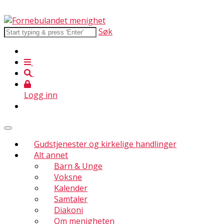
Søk
Logg inn
Gudstjenester og kirkelige handlinger
Alt annet
Barn & Unge
Voksne
Kalender
Samtaler
Diakoni
Om menigheten