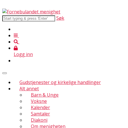
Søk
Logg inn
Gudstjenester og kirkelige handlinger
Alt annet
Barn & Unge
Voksne
Kalender
Samtaler
Diakoni
Om menigheten