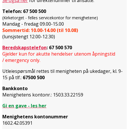
Se også her
for direktenummer til ansatte.
Telefon:
67 500 500
(Kirketorget - felles servicekontor for menighetene)
Mandag - fredag 09.00-15.00
Sommertid: 10.00-14.00 (til 10.08)
(lunsjstengt 12.00-12.30)
Beredskapstelefon
:
67 500 570
Gjelder kun for akutte hendelser utenom åpningstid
/ emergency only.
Utleiespørsmål rettes til menigheten på ukedager, kl. 9-
15 på tlf.:
67500 500
Bankkonto
Menighetens kontonr.: 1503.33.22159
Gi en gave - les her
Menighetens kontonummer
1602.42.05391