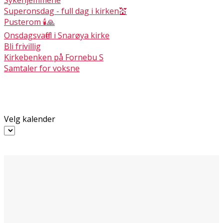
Superonsdag - full dag i kirken💒
Pusterom 🕯🙏
Onsdagsvaffel i Snarøya kirke
Bli frivillig
Kirkebenken på Fornebu S
Samtaler for voksne
Velg kalender