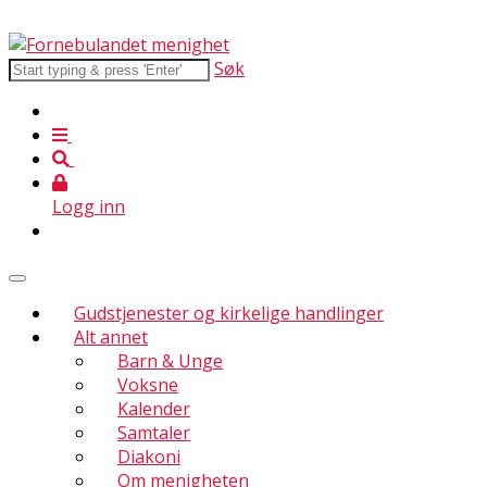
Søk
Logg inn
Gudstjenester og kirkelige handlinger
Alt annet
Barn & Unge
Voksne
Kalender
Samtaler
Diakoni
Om menigheten