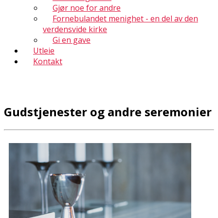
Gjør noe for andre
Fornebulandet menighet - en del av den
verdensvide kirke
Gi en gave
Utleie
Kontakt
Gudstjenester og andre seremonier