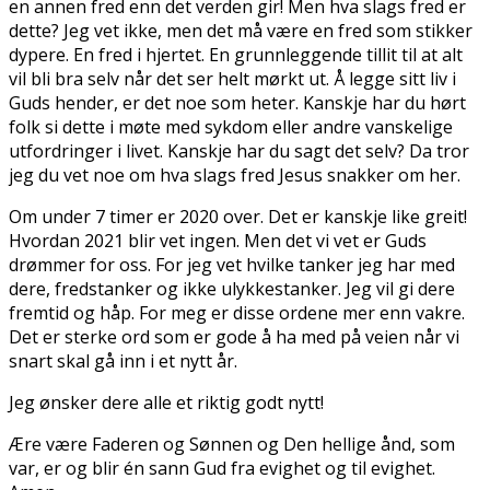
en annen fred enn det verden gir! Men hva slags fred er
dette? Jeg vet ikke, men det må være en fred som stikker
dypere. En fred i hjertet. En grunnleggende tillit til at alt
vil bli bra selv når det ser helt mørkt ut. Å legge sitt liv i
Guds hender, er det noe som heter. Kanskje har du hørt
folk si dette i møte med sykdom eller andre vanskelige
utfordringer i livet. Kanskje har du sagt det selv? Da tror
jeg du vet noe om hva slags fred Jesus snakker om her.
Om under 7 timer er 2020 over. Det er kanskje like greit!
Hvordan 2021 blir vet ingen. Men det vi vet er Guds
drømmer for oss. For jeg vet hvilke tanker jeg har med
dere, fredstanker og ikke ulykkestanker. Jeg vil gi dere
fremtid og håp. For meg er disse ordene mer enn vakre.
Det er sterke ord som er gode å ha med på veien når vi
snart skal gå inn i et nytt år.
Jeg ønsker dere alle et riktig godt nytt!
Ære være Faderen og Sønnen og Den hellige ånd, som
var, er og blir én sann Gud fra evighet og til evighet.