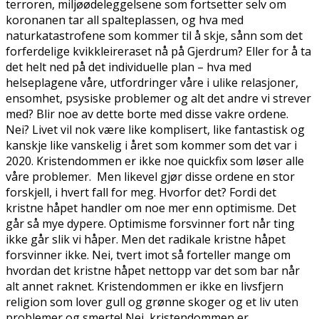
terroren, miljøødeleggelsene som fortsetter selv om
koronanen tar all spalteplassen, og hva med
naturkatastrofene som kommer til å skje, sånn som det
forferdelige kvikkleireraset nå på Gjerdrum? Eller for å ta
det helt ned på det individuelle plan – hva med
helseplagene våre, utfordringer våre i ulike relasjoner,
ensomhet, psysiske problemer og alt det andre vi strever
med? Blir noe av dette borte med disse vakre ordene.
Nei? Livet vil nok være like komplisert, like fantastisk og
kanskje like vanskelig i året som kommer som det var i
2020. Kristendommen er ikke noe quickfix som løser alle
våre problemer. Men likevel gjør disse ordene en stor
forskjell, i hvert fall for meg. Hvorfor det? Fordi det
kristne håpet handler om noe mer enn optimisme. Det
går så mye dypere. Optimisme forsvinner fort når ting
ikke går slik vi håper. Men det radikale kristne håpet
forsvinner ikke. Nei, tvert imot så forteller mange om
hvordan det kristne håpet nettopp var det som bar når
alt annet raknet. Kristendommen er ikke en livsfjern
religion som lover gull og grønne skoger og et liv uten
problemer og smerte! Nei, kristendommen er