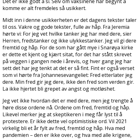
Det er ikke godt å si. Selv om vaksinene har begynt å
komme er alt fremdeles så usikkert.
Midt inn i denne usikkerheten er det dagens tekster taler
til oss. Vakre og gode tekster, fulle av håp. Fra Jeremia
hørte vi: For jeg vet hvilke tanker jeg har med dere, sier
Herren, fredstanker og ikke ulykkestanker. Jeg vil gi dere
fremtid og håp. For de som har gått mye i Snarøya kirke
er dette et kjent og kjært sitat, for det har stått skrevet
på veggen i gangen nede i årevis, og hver gang jeg har
sett det har jeg tenkt at det er så fint. Fint er også verset
som vi hørte fra Johannesevangeliet: Fred etterlater jeg
dere. Min fred gir jeg dere, ikke den fred som verden gir.
La ikke hjertet bli grepet av angst og motløshet.
Jeg vet ikke hvordan det er med dere, men jeg trengte å
høre disse ordene nå. Ordene om fred, fremtid og håp.
Likevel merker jeg at skeptikeren i meg får lyst til å
protestere. Er ikke dette vel optimistiske ord. Vil 2021
virkelig bli et år fylt av fred, fremtid og håp. Hva med
pandemien – den er ikke over, og hva med alle krigene,