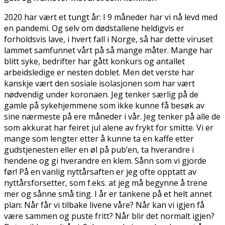
2020 har vært et tungt år: I 9 måneder har vi nå levd med
en pandemi. Og selv om dødstallene heldigvis er
forholdsvis lave, i hvert fall i Norge, så har dette viruset
lammet samfunnet vårt på så mange måter. Mange har
blitt syke, bedrifter har gått konkurs og antallet
arbeidsledige er nesten doblet. Men det verste har
kanskje vært den sosiale isolasjonen som har vært
nødvendig under koronaen. Jeg tenker særlig på de
gamle på sykehjemmene som ikke kunne få besøk av
sine nærmeste på flere måneder i vår. Jeg tenker på alle de
som akkurat har feiret jul alene av frykt for smitte. Vi er
mange som lengter etter å kunne ta en kaffe etter
gudstjenesten eller en øl på pub’en, ta hverandre i
hendene og gi hverandre en klem. Sånn som vi gjorde
før! På en vanlig nyttårsaften er jeg ofte opptatt av
nyttårsforsetter, som f.eks. at jeg må begynne å trene
mer og sånne små ting. I år er tankene på et helt annet
plan: Når får vi tilbake livene våre? Når kan vi igjen få
være sammen og puste fritt? Når blir det normalt igjen?