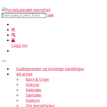
Søk
Logg inn
Gudstjenester og kirkelige handlinger
Alt annet
Barn & Unge
Voksne
Kalender
Samtaler
Diakoni
Om menigheten