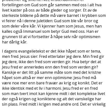
fortellingen om Gud som går sammen med oss i alt hva
livet kaster på oss av både gleder og sorger. Et av de
sterkeste bildene på dette må være barnet i krybben som
vi feirer nå i denne juletiden: Gud som ble vår bror og
som deler våre kår. Vi kjenner ham som Jesus, men han
kalles også Immanuel som betyr Gud med oss. Han er
grunnen til at vi fortsetter å håpe selv når optimismen
har dårlig kår.
I dagens evangelietekst er det ikke håpet som er tema,
men fred. Jesus sier: Fred etterlater jeg dere. Min fred gir
jeg dere, ikke den fred som verden gir. Hva betyr det at
Jesu fred er annerledes enn den fred som verden gir?
Kanskje er det litt på samme måte som med det kristne
håpet som altså er mer enn optimisme: Jesu fred må
være noe mer enn bare fravær av krig og konflikt. Det er
ikke identisk med et liv i harmoni. Jesu fred er en fred
som man tvert imot kan kjenne midt i det komplekse livet
der også krigen og konfliktene og alt det vanskelige har
sin plass. Fred midt i krigen med andre ord. Det er virkelig