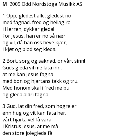
M
2009 Odd Nordstoga Musikk AS
1 Opp, gledest alle, gledest no
med fagnad, fred og heilag ro
i Herren, dykkar gleda!
For Jesus, han er no så nær
og vil, då han oss heve kjær,
i kjøt og blod seg kleda.
2 Bort, sorg og saknad, or vårt sinn!
Guds gleda vil me lata inn,
at me kan Jesus fagna
med bøn og hjartans takk og tru.
Med honom skal i fred me bu,
og gleda aldri tagna.
3 Gud, lat din fred, som høgre er
enn hug og vit kan fata her,
vårt hjarta vel få vara
i Kristus Jesus, at me må
den store jolegleda få