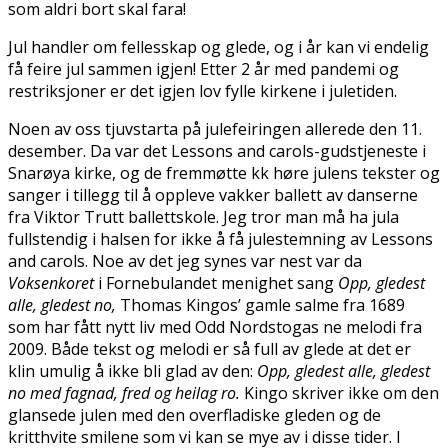
som aldri bort skal fara!
Jul handler om fellesskap og glede, og i år kan vi endelig
få feire jul sammen igjen! Etter 2 år med pandemi og
restriksjoner er det igjen lov fylle kirkene i juletiden.
Noen av oss tjuvstarta på julefeiringen allerede den 11.
desember. Da var det Lessons and carols-gudstjeneste i
Snarøya kirke, og de fremmøtte fikk høre julens tekster og
sanger i tillegg til å oppleve vakker ballett av danserne
fra Viktor Trutt ballettskole. Jeg tror man må ha jula
fullstendig i halsen for ikke å få julestemning av Lessons
and carols. Noe av det jeg synes var finest var da
Voksenkoret
i Fornebulandet menighet sang
Opp, gledest
alle, gledest no,
Thomas Kingos’ gamle salme fra 1689
som har fått nytt liv med Odd Nordstogas fine melodi fra
2009. Både tekst og melodi er så full av glede at det er
klin umulig å ikke bli glad av den:
Opp, gledest alle, gledest
no med fagnad, fred og heilag ro.
Kingo skriver ikke om den
glansede julen med den overfladiske gleden og de
kritthvite smilene som vi kan se mye av i disse tider. I