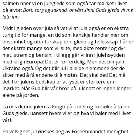
salmen finner vi en juleglede som også tar mørket i livet
på alvor:
Bort, sorg og saknad, or vårt sinn! Guds gleda vil me
lata inn.
Midt i gleden over jula så vet vi at jula også er en ekstra
tung tid for mange, en tid som kanskje handler mer om
ensomhet og utenforskap enn glede og fellesskap. I år er
det ekstra mange som vil slite, med økte renter og dyr
mat, strøm og bensin. I tillegg går vi inn i julehøytiden
med krig i Europa! Det er forferdelig. Men det blir jul i
Ukraina også. Og det blir jul i alle de hjemmene der de
sliter med å få endene til å møtes. Det skal det! Det må
det! For julens budskap er at lyset er sterkere enn
mørket. Når Gud blir vår bror på julenatt er ingen lenger
alene på jorden.
La oss denne julen ta Kingo på ordet og forsøke å ta inn
Guds glede, uansett hvem vi er og hva vi baler med i livet
vårt.
En velsignet jul ønskes deg av Fornebulandet menighet