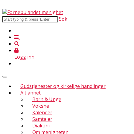
Søk
Logg inn
Gudstjenester og kirkelige handlinger
Alt annet
Barn & Unge
Voksne
Kalender
Samtaler
Diakoni
Om menigheten